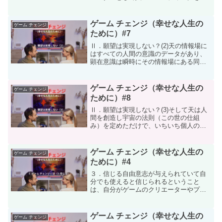
像して、どんな人生だったかと回想した
ときに幸せだったと満足できる状況を決
めます。これまでの人生を振り返り、そ
ゲーム チェンジ（幸せな人生の
ゲーム チェンジ
の上で改めて最終的に、ど...
ために）#7
Ⅱ．願望は実現しない？(2)天の情報場に
はすべての人間の意識のデータがあり、
顕在意識は瞬時にその情報場にある同種
のデータと反応します。プログラムによ
るデータベース検索との自動処理みたい
なものです。天のデータがこの世では科
ゲーム チェンジ（幸せな人生の
ゲーム チェンジ
学の言うエネルギーで...
ために）#8
Ⅱ．願望は実現しない？(3)そして天は人
間を創造し宇宙の法則（この世の仕組
み）を定めただけで、いちいち個人の願
望を叶えるようなことまではしません。
人間には自由意志を与えたので各個人が
それを使って自由に勝手にできるように
ゲーム チェンジ（幸せな人生の
ゲーム チェンジ
したからです。天は宇宙...
ために）#4
３．信じる自由意志が与えられていて自
分でも使えると信じられるということ
は、自分がゲームのクリエーターやプロ
グラマーになれると言うことです。つま
り、自由意志が使えれば、運命を変える
ことができると言うことです。人間は自
ゲーム チェンジ（幸せな人生の
ゲーム チェンジ
由意志のおかげで、地球上に...