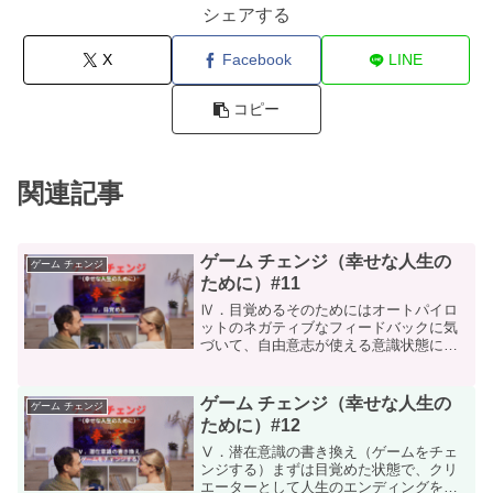
シェアする
X
Facebook
LINE
コピー
関連記事
ゲーム チェンジ（幸せな人生の
ゲーム チェンジ
ために）#11
Ⅳ．目覚めるそのためにはオートパイロ
ットのネガティブなフィードバックに気
づいて、自由意志が使える意識状態にし
なければなりません。ネガティブなデー
タを認識したら、自由意志のポジティブ
なデータで対消滅させて、ポジティブな
ゲーム チェンジ（幸せな人生の
ゲーム チェンジ
データの比率を高くして残...
ために）#12
Ⅴ．潜在意識の書き換え（ゲームをチェ
ンジする）まずは目覚めた状態で、クリ
エーターとして人生のエンディングを想